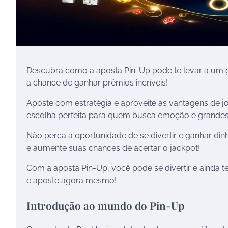
Descubra como a aposta Pin-Up pode te levar a um gr
a chance de ganhar prêmios incríveis!
Aposte com estratégia e aproveite as vantagens de j
escolha perfeita para quem busca emoção e grandes
Não perca a oportunidade de se divertir e ganhar di
e aumente suas chances de acertar o jackpot!
Com a aposta Pin-Up, você pode se divertir e ainda t
e aposte agora mesmo!
Introdução ao mundo do Pin-Up