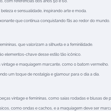
ô, com referências dos anos 50 e 60.
beleza e sensualidade, inspirando arte e moda.
ixonante que continua conquistando fãs ao redor do mundo.
mininas, que valorizam a silhueta e a feminilidade.
o elementos-chave desse estilo tão icônico.
s vintage e maquiagem marcante, como o batom vermelho.
endo um toque de nostalgia e glamour para o dia a dia.
m peças vintage e femininas, como saias rodadas e blusas de 
ssicos, como ondas e cachos, e a maquiagem deve ser marc