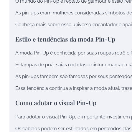
O mundo do Pin-Up é repleto de glamour e estilo retr
As pin-ups eram mulheres consideradas símbolos de 
Conheça mais sobre esse universo encantador e apa
Estilo e tendências da moda Pin-Up
A moda Pin-Up é conhecida por suas roupas retrô e fe
Estampas de poá, saias rodadas e cintura marcada sã
As pin-ups também são famosas por seus penteado
Essa tendência continua a inspirar a moda atual, traz
Como adotar o visual Pin-Up
Para adotar o visual Pin-Up, é importante investir e
Os cabelos podem ser estilizados em penteados clá